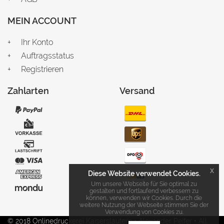
MEIN ACCOUNT
Ihr Konto
Auftragsstatus
Registrieren
Zahlarten
Versand
x
Diese Website verwendet Cookies.
Um unsere Webseite für Sie optimal zu
gestalten und fortlaufend verbessern zu
können, verwenden wir Cookies. Durch die
weitere Nutzung der Webseite stimmen Sie der
Verwendung von Cookies zu.
© 2018 Onlinedruckerei Kaiserslautern • Alexander Peifer • All